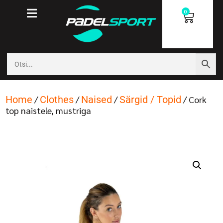
0
Home
/
Clothes
/
Naised
/
Särgid / Topid
/ Cork
top naistele, mustriga