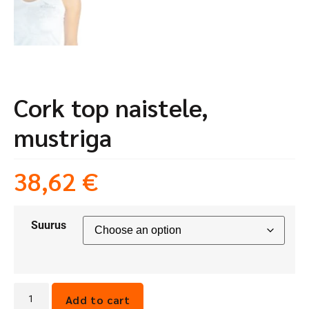
Cork top naistele,
mustriga
38,62
€
Suurus
Add to cart