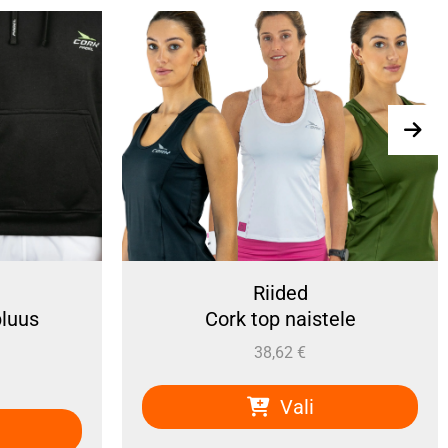
Riided
Cork top naistele
P
38,62
€
Vali