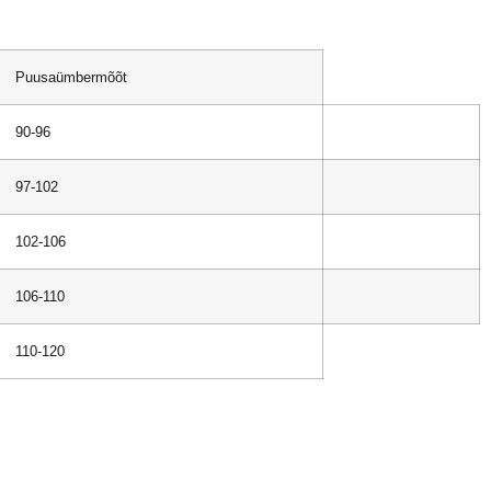
Puusaümbermõõt
90-96
97-102
102-106
106-110
110-120