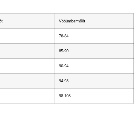
õt
Vööümbermõõt
78-84
85-90
90-94
94-98
98-108