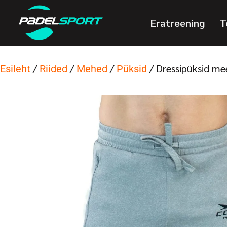
Eratreening
T
/
/
/
/ Dressipüksid me
Esileht
Riided
Mehed
Püksid