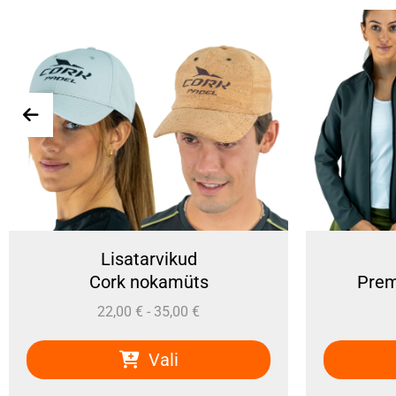
Lisatarvikud
J
Cork nokamüts
Premium j
22,00
€
-
35,00
€
7
Vali