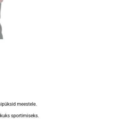
ssipüksid meestele.
ikuks sportimiseks.