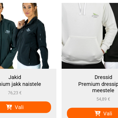
akid
Dressid
akk naistele
Premium dressipluus
meestele
6,23
€
54,89
€
Vali
Vali