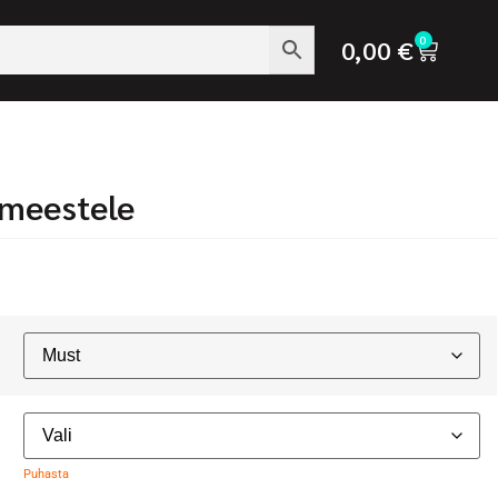
0
0,00
€
 meestele
Puhasta