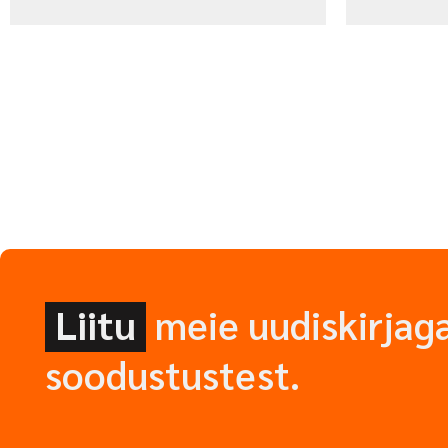
Liitu
meie uudiskirjaga
soodustustest.