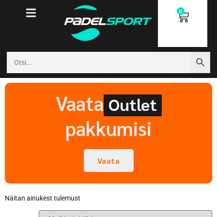
0
Vaata
Outlet
pakkumisi
Vaata
Näitan ainukest tulemust