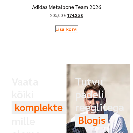
Adidas Metalbone Team 2026
205,00
€
174,25
€
Lisa korvi
Vaata
Tutvu
kõiki
padeli
reeglitega
komplekte
Blogis
mille