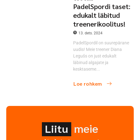
PadelSpordi taset:
edukalt läbitud
treenerikoolitus!
13. dets. 2024
PadelSpordil on suurepärane
uudis! Meie treener Diana
Legušs on just edukalt
läbinud algajate ja
kesktaseme...
Loe rohkem
meie
Liitu