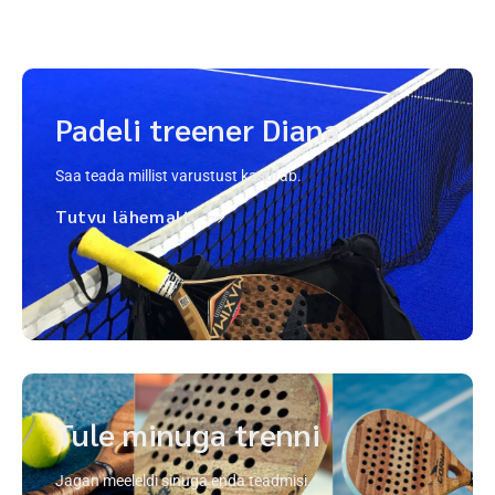
Padeli treener Diana
Saa teada millist varustust kasutab.
Tutvu lähemalt
Tule minuga trenni
Jagan meeleldi sinuga enda teadmisi.