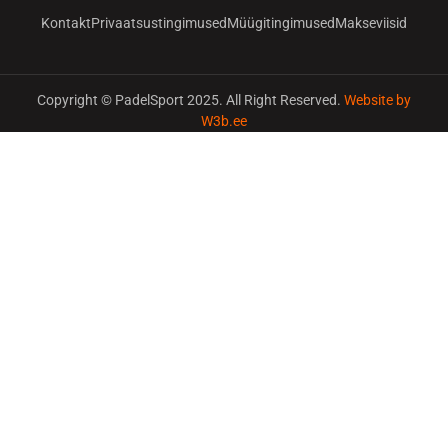
Kontakt
Privaatsustingimused
Müügitingimused
Makseviisid
Copyright © PadelSport 2025. All Right Reserved.
Website by
W3b.ee