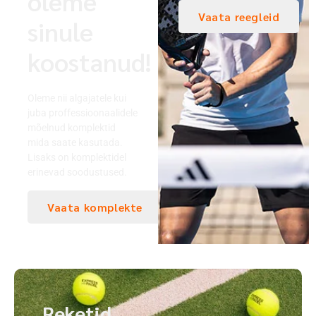
oleme
Vaata reegleid
sinule
koostanud!
Oleme nii algajatele kui
juba proffessioonaalidele
mõelnud komplektid
mida saate kasutada.
Lisaks on komplektidel
erinevad soodustused.
Vaata komplekte
Reketid