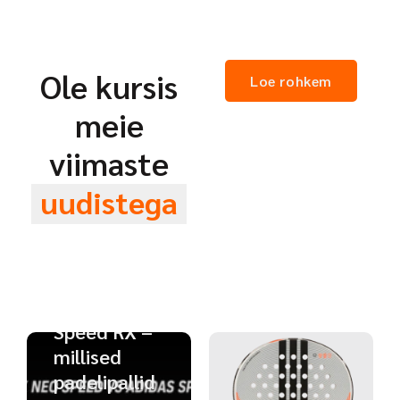
Ole kursis
Loe rohkem
meie
viimaste
uudistega
Ostujuhendid
SIUX Neo
Speed vs
Adidas
Speed RX –
millised
padelipallid