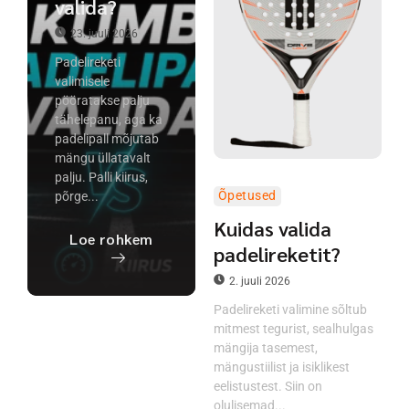
valida?
23. juuli 2026
Padelireketi
valimisele
pööratakse palju
tähelepanu, aga ka
padelipall mõjutab
mängu üllatavalt
palju. Palli kiirus,
Õpetused
põrge...
Kuidas valida
Loe rohkem
padelireketit?
2. juuli 2026
Padelireketi valimine sõltub
mitmest tegurist, sealhulgas
mängija tasemest,
mängustiilist ja isiklikest
eelistustest. Siin on
olulisemad...