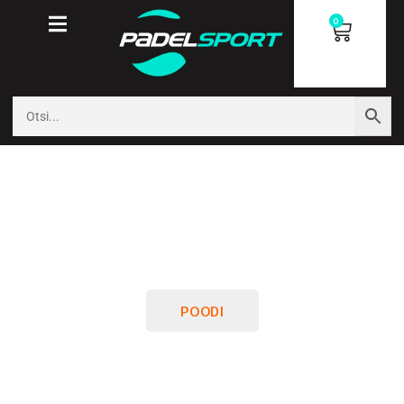
0
POODI