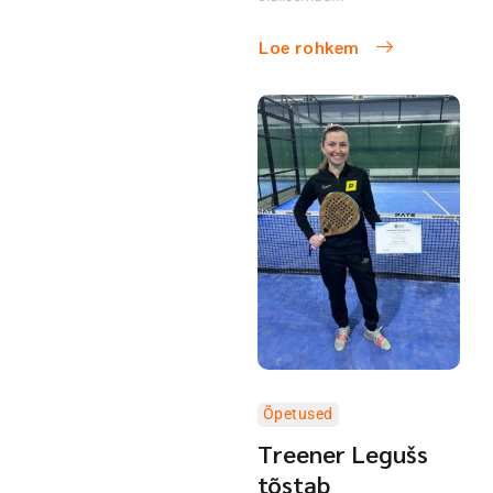
Loe rohkem
Õpetused
Treener Legušs
tõstab