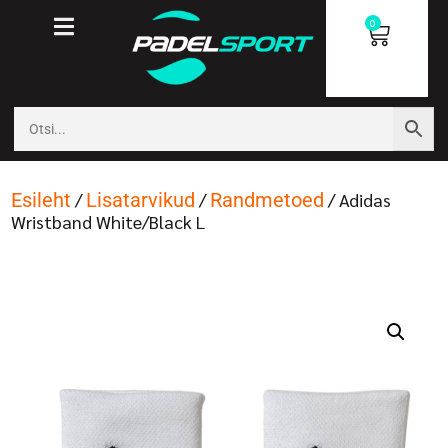
0
Esileht
/
Lisatarvikud
/
Randmetoed
/ Adidas
Wristband White/Black L