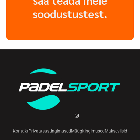
saa teada meie
soodustustest.
Kontakt
Privaatsustingimused
Müügitingimused
Makseviisid