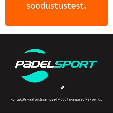
soodustustest.
Kontakt
Privaatsustingimused
Müügitingimused
Makseviisid