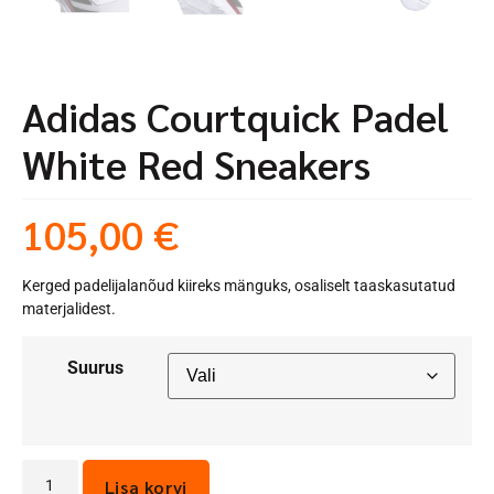
Adidas Courtquick Padel
White Red Sneakers
105,00
€
Kerged padelijalanõud kiireks mänguks, osaliselt taaskasutatud
materjalidest.
Suurus
Lisa korvi