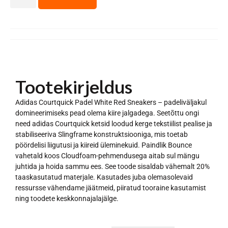
Tootekirjeldus
Adidas Courtquick Padel White Red Sneakers – padeliväljakul
domineerimiseks pead olema kiire jalgadega. Seetõttu ongi
need adidas Courtquick ketsid loodud kerge tekstiilist pealise ja
stabiliseeriva Slingframe konstruktsiooniga, mis toetab
pöördelisi liigutusi ja kiireid üleminekuid. Paindlik Bounce
vahetald koos Cloudfoam-pehmendusega aitab sul mängu
juhtida ja hoida sammu ees. See toode sisaldab vähemalt 20%
taaskasutatud materjale. Kasutades juba olemasolevaid
ressursse vähendame jäätmeid, piiratud tooraine kasutamist
ning toodete keskkonnajalajälge.