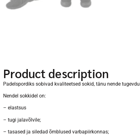
Product description
Padelspordiks sobivad kvaliteetsed sokid, tänu nende tugevduse
Nendel sokkidel on:
– elastsus
– tugi jalavõlvile;
– tasased ja siledad õmblused varbapiirkonnas;