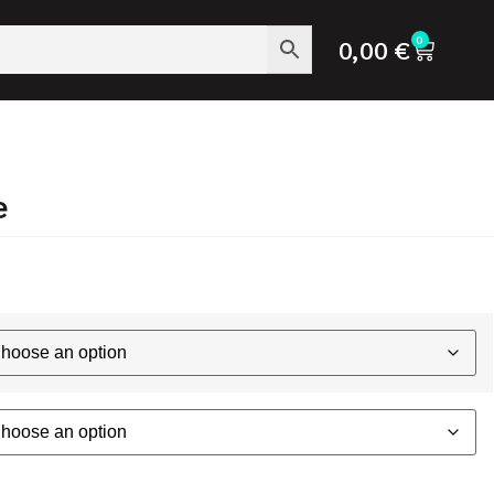
0
0,00
€
e