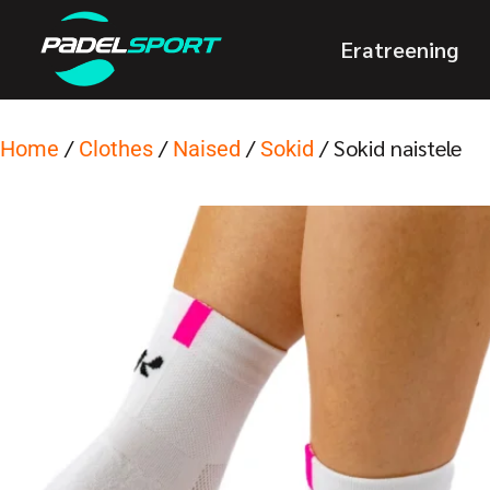
Eratreening
/
/
/
/ Sokid naistele
Home
Clothes
Naised
Sokid