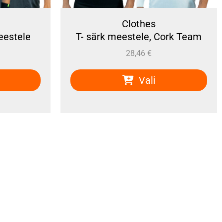
Clothes
eestele
T- särk meestele, Cork Team
28,46
€
Vali