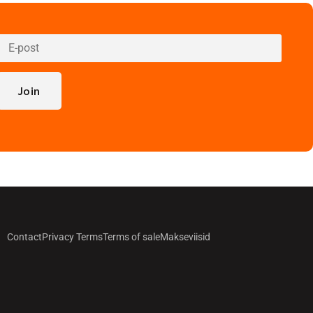
Join
Contact
Privacy Terms
Terms of sale
Makseviisid