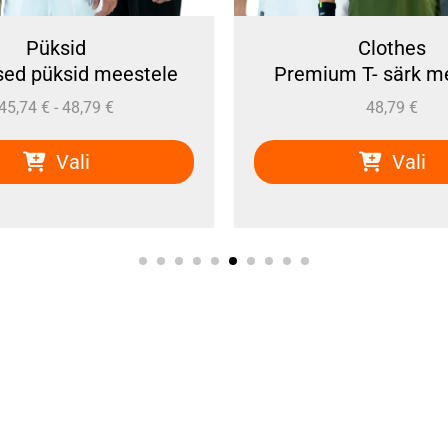
Püksid
Clothes
sed püksid meestele
Premium T- särk m
45,74
€
-
48,79
€
48,79
€
Vali
Vali