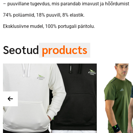
– puuvillane tugevdus, mis parandab imavust ja hõõrdumist
74% polüamiid, 18% puuvill, 8% elastik.
Eksklusiivne mudel, 100% portugali päritolu.
Seotud
products