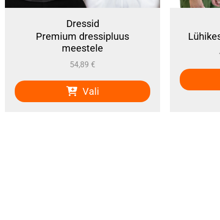
Dressid
Premium dressipluus
Lühike
meestele
54,89
€
Vali