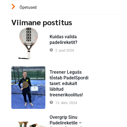
Õpetused
Viimane postitus
Kuidas valida
padelireketit?
2. juuli 2026
Treener Legušs
tõstab PadelSpordi
taset: edukalt
läbitud
treenerikoolitus!
13. dets. 2024
Overgrip Sinu
Padelireketile –