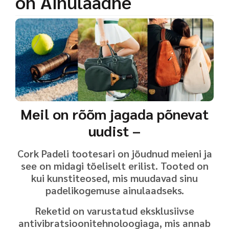
on Ainulaadne
Meil on rõõm jagada põnevat
uudist –
Cork Padeli tootesari on jõudnud meieni ja
see on midagi tõeliselt erilist. Tooted on
kui kunstiteosed, mis muudavad sinu
padelikogemuse ainulaadseks.
Reketid on varustatud eksklusiivse
antivibratsioonitehnoloogiaga, mis annab