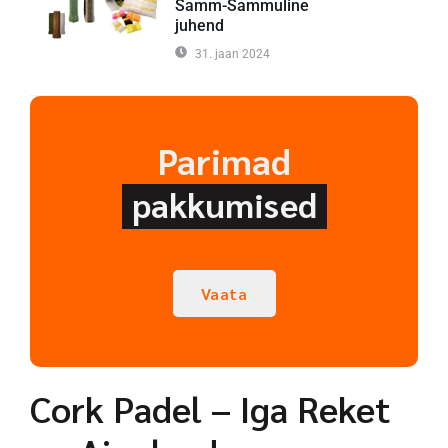
Samm-Sammuline
juhend
31. jaan 2024
Parimad
pakkumised
Vaata
Cork Padel – Iga Reket