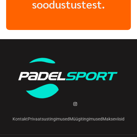
soodustustest.
Kontakt
Privaatsustingimused
Müügitingimused
Makseviisid