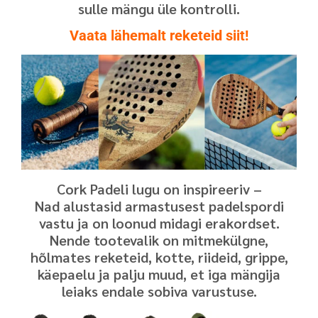
sulle mängu üle kontrolli.
Vaata lähemalt reketeid siit!
Cork Padeli lugu on inspireeriv –
Nad alustasid armastusest padelspordi
vastu ja on loonud midagi erakordset.
Nende tootevalik on mitmekülgne,
hõlmates reketeid, kotte, riideid, grippe,
käepaelu ja palju muud, et iga mängija
leiaks endale sobiva varustuse.