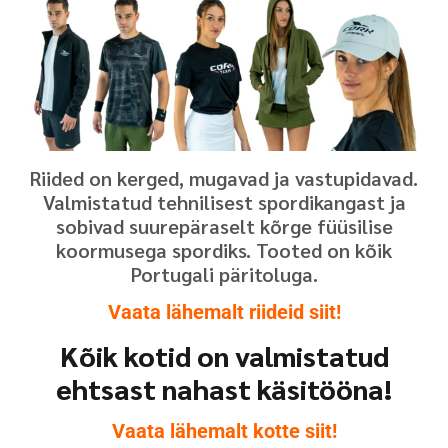
Riided on kerged, mugavad ja vastupidavad.
Valmistatud tehnilisest spordikangast ja
sobivad suurepäraselt kõrge füüsilise
koormusega spordiks. Tooted on kõik
Portugali päritoluga.
Vaata lähemalt riideid siit!
Kõik kotid on valmistatud
ehtsast nahast käsitööna!
Vaata lähemalt kotte siit!